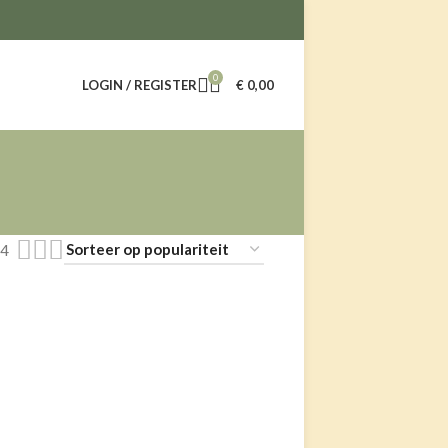
0
LOGIN / REGISTER
€
0,00
4