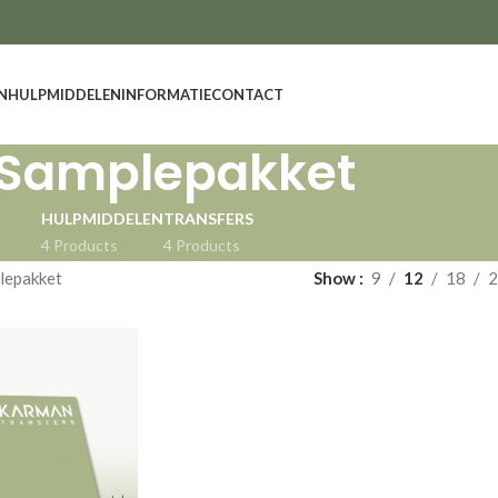
N
HULPMIDDELEN
INFORMATIE
CONTACT
Samplepakket
HULPMIDDELEN
TRANSFERS
4 Products
4 Products
lepakket
Show
9
12
18
2