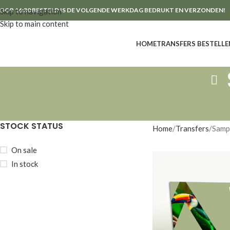
OOR 16:30 BESTELD IS DE VOLGENDE WERKDAG BEDRUKT EN VERZONDEN!
Skip to navigation
Skip to main content
HOME
TRANSFERS BESTELLE
STOCK STATUS
Home
Transfers
Samp
On sale
In stock