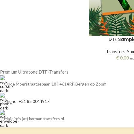
DTF Sampl
Transfers
,
Sam
€
0,00
ex
Premium Ultratone DTF-Transfers
Oude Moerstraatsebaan 18 | 4614RP Bergen op Zoom
Phone: +31 85 0044917
Mail: info (at) karmantransfers.nl