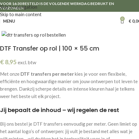
VOOR 16:30 BESTELD IS DE VOLGENDE WERKDAG BEDRUKT EN
Skip to navigation
VERZONDEN!
Skip to main content
0
MENU
€
0,0
Click to enlarge
DTF Transfer op rol | 100 × 55 cm
€
8,95
excl. btw
Met onze
DTF transfers per meter
kies je voor een flexibele,
efficiënte en hoogwaardige manier om jouw ontwerpen tot leven te
brengen. Dankzij scherpe details en intense kleuren haal je telkens
weer het beste uit elk project.
Jij bepaalt de inhoud – wij regelen de rest
Bij ons bestel je DTF transfers eenvoudig per meter. Geen limiet op
het aantal logo’s of ontwerpen: jij vult je bestand met alles wat je
wilt printen – wij drukken het in topkwaliteit voor je af.